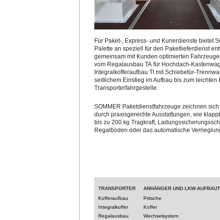
Für Paket-, Express- und Kurierdienste bietet
Palette an speziell für den Paketlieferdienst en
gemeinsam mit Kunden optimierten Fahrzeuge
vom Regalausbau TA für Hochdach-Kastenwag
Integralkofferaufbau TI mit Schiebetür-Trennw
seitlichem Einstieg im Aufbau bis zum leichten
Transporterfahrgestelle.
SOMMER Paketdienstfahrzeuge zeichnen sich
durch praxisgerechte Ausstattungen, wie klap
bis zu 200 kg Tragkraft, Ladungssicherungssc
Regalböden oder das automatische Verrieglu
TRANSPORTER
ANHÄNGER UND LKW-AUFBAU
Kofferaufbau
Pritsche
Integralkoffer
Koffer
Regalausbau
Wechselsystem