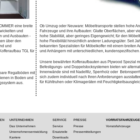
 SOMMER eine breite
Ob Umzug oder Neuware: Möbeltransporte stellen hohe An
twickelten und
Fahrzeuge und ihre Aufbauten: Glatte Oberflächen, aber vi
n und Ausbauten -
hohe Stabilität, aber geringes Eigengewicht; für den Möbel
en über den
hohe Flexibilität hinsichtlich anderer Ladungsgüter. Sei
and und
bekannten Spezialisten für Möbelkoffer mit einem breiten 
 Kofferaufbau TGL für
und Anhängern mit unterschiedlichen, kundenspezifischen 
Unsere bewährten Kofferaufbauten aus Plywood Spezial mi
Befestigungs- und Doppelstocksystemen bieten wir alternat
Innenwände sind mit Nadelfilz, Sperrholz oder Betonsperrh
pbare Regalböden mit
sich zudem individuell nach Ihren Anforderungen ausstatte
hienen in Boden und
für Kühltruhen oder Klimageräten mit Feuchtigkeitsausgleic
ngssystem aus.
TEN
UNTERNEHMEN
SERVICE
PRESSE
VORRATSFAHRZEUGE
Das Unternehmen
Service
Presse
Vorratsfahrzeuge
Unternehmensentwicklung
Ersatzteile
Pressemitteilungen
Karriere
Downloads