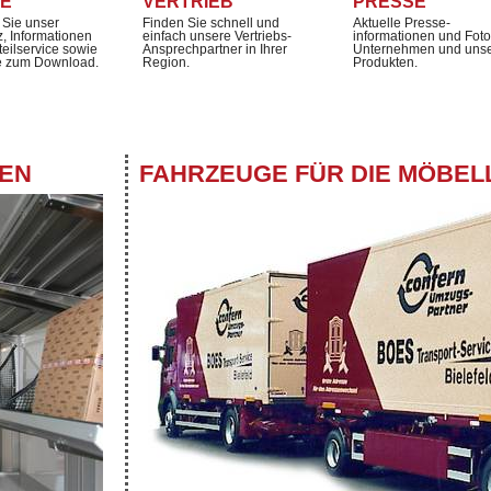
CE
VERTRIEB
PRESSE
 Sie unser
Finden Sie schnell und
Aktuelle Presse-
z, Informationen
einfach unsere Vertriebs-
informationen und Fot
teilservice sowie
Ansprechpartner in Ihrer
Unternehmen und uns
 zum Download.
Region.
Produkten.
GEN
FAHRZEUGE FÜR DIE MÖBEL