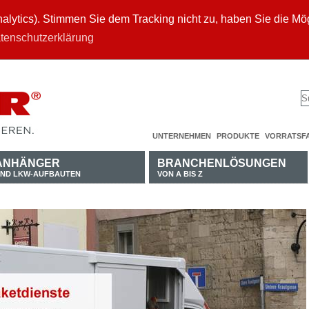
ytics). Stimmen Sie dem Tracking nicht zu, haben Sie die Mögl
tenschutzerklärung
UNTERNEHMEN
PRODUKTE
VORRATSF
ANHÄNGER
BRANCHENLÖSUNGEN
ND LKW-AUFBAUTEN
VON A BIS Z