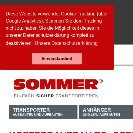
Diese Website verwendet Cookie-Tracking (über
Google Analytics). Stimmen Sie dem Tracking
nicht zu, haben Sie die Möglichkeit dieses in
unserer Datenschutzerklärung komplett zu
deaktivieren.
Unsere Datenschutzerklärung
Einverstanden!
TRANSPORTER
ANHÄNGER
AUSBAUTEN UND AUFBAUTEN
UND LKW-AUFBAUTEN