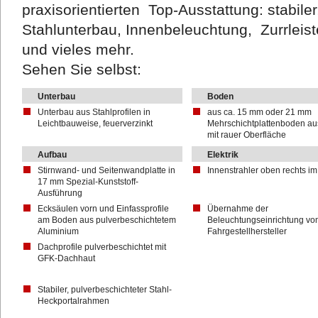
praxisorientierten Top-Ausstattung: stabiler
Stahlunterbau, Innenbeleuchtung, Zurrlei
und vieles mehr.
Sehen Sie selbst:
Unterbau
Boden
Unterbau aus Stahlprofilen in
aus ca. 15 mm oder 21 mm
Leichtbauweise, feuerverzinkt
Mehrschichtplattenboden au
mit rauer Oberfläche
Aufbau
Elektrik
Stirnwand- und Seitenwandplatte in
Innenstrahler oben rechts i
17 mm Spezial-Kunststoff-
Ausführung
Ecksäulen vorn und Einfassprofile
Übernahme der
am Boden aus pulverbeschichtetem
Beleuchtungseinrichtung vo
Aluminium
Fahrgestellhersteller
Dachprofile pulverbeschichtet mit
GFK-Dachhaut
Stabiler, pulverbeschichteter Stahl-
Heckportalrahmen