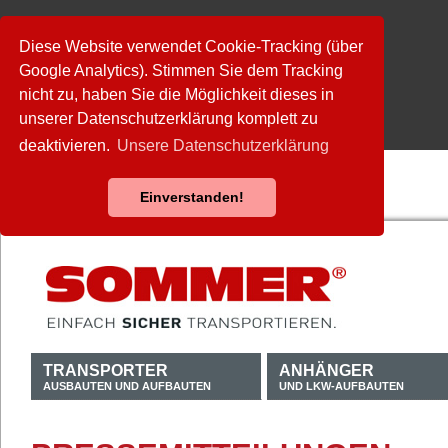
Diese Website verwendet Cookie-Tracking (über
Google Analytics). Stimmen Sie dem Tracking
nicht zu, haben Sie die Möglichkeit dieses in
unserer Datenschutzerklärung komplett zu
deaktivieren.
Unsere Datenschutzerklärung
Einverstanden!
TRANSPORTER
ANHÄNGER
AUSBAUTEN UND AUFBAUTEN
UND LKW-AUFBAUTEN