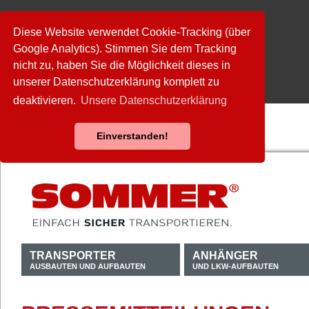
Diese Website verwendet Cookie-Tracking (über
Google Analytics). Stimmen Sie dem Tracking
nicht zu, haben Sie die Möglichkeit dieses in
unserer Datenschutzerklärung komplett zu
deaktivieren.
Unsere Datenschutzerklärung
Einverstanden!
TRANSPORTER
ANHÄNGER
AUSBAUTEN UND AUFBAUTEN
UND LKW-AUFBAUTEN