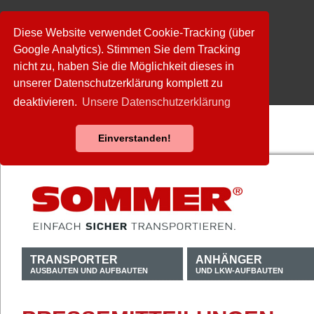
Diese Website verwendet Cookie-Tracking (über
Google Analytics). Stimmen Sie dem Tracking
nicht zu, haben Sie die Möglichkeit dieses in
unserer Datenschutzerklärung komplett zu
deaktivieren.
Unsere Datenschutzerklärung
Einverstanden!
TRANSPORTER
ANHÄNGER
AUSBAUTEN UND AUFBAUTEN
UND LKW-AUFBAUTEN