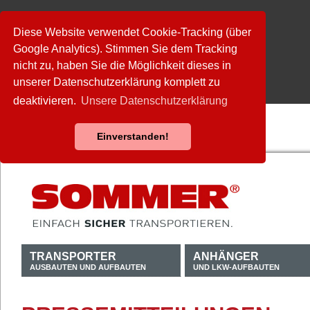
Diese Website verwendet Cookie-Tracking (über
Google Analytics). Stimmen Sie dem Tracking
nicht zu, haben Sie die Möglichkeit dieses in
unserer Datenschutzerklärung komplett zu
deaktivieren.
Unsere Datenschutzerklärung
Einverstanden!
TRANSPORTER
ANHÄNGER
AUSBAUTEN UND AUFBAUTEN
UND LKW-AUFBAUTEN